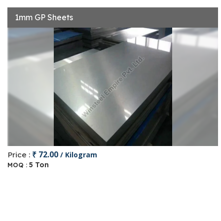
1mm GP Sheets
₹ 72.00
Price :
/ Kilogram
5 Ton
MOQ :